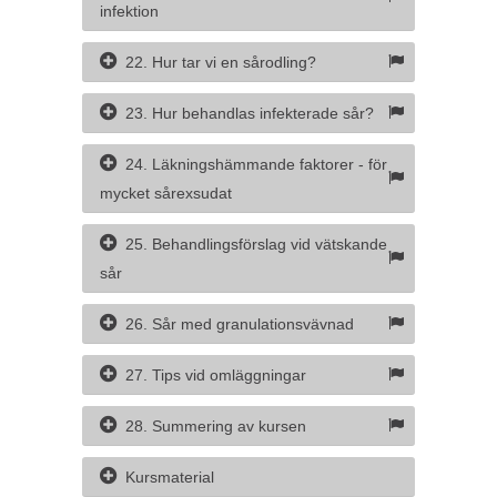
infektion
22. Hur tar vi en sårodling?
23. Hur behandlas infekterade sår?
24. Läkningshämmande faktorer - för
mycket sårexsudat
25. Behandlingsförslag vid vätskande
sår
26. Sår med granulationsvävnad
27. Tips vid omläggningar
28. Summering av kursen
Kursmaterial