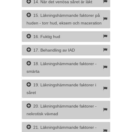
14. När det venösa såret är läkt
15. Läkningshämmande faktorer på
huden - torr hud, eksem och maceration
16. Fuktig hud
17. Behandling av IAD
18. Läkningshämmande faktorer -
smärta
19. Läkningshämmande faktorer i
såret
20. Läkningshämmande faktorer -
nekrotisk vävnad
21. Läkningshämmande faktorer -