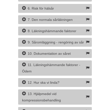
6. Risk för hälsår
7. Den normala sårläkningen
8. Läkningshämmande faktorer
9. Såromläggning - rengöring av sår
10. Dokumentation av såret
11. Läkningshämmande faktorer -
Ödem
12. Hur ska vi linda?
13. Hjälpmedel vid
kompressionsbehandling