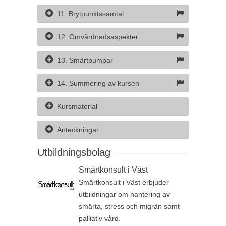
11. Brytpunktssamtal
12. Omvårdnadsaspekter
13. Smärtpumpar
14. Summering av kursen
Kursmaterial
Anteckningar
Utbildningsbolag
Smärtkonsult i Väst
Smärtkonsult i Väst erbjuder
utbildningar om hantering av
smärta, stress och migrän samt
palliativ vård.