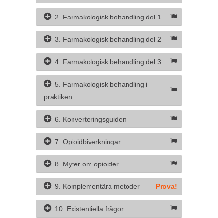
2. Farmakologisk behandling del 1
3. Farmakologisk behandling del 2
4. Farmakologisk behandling del 3
5. Farmakologisk behandling i
praktiken
6. Konverteringsguiden
7. Opioidbiverkningar
8. Myter om opioider
9. Komplementära metoder
Prova!
10. Existentiella frågor